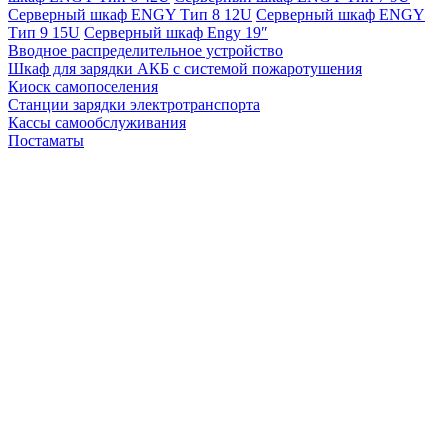
Серверный шкаф ENGY Тип 8 12U
Серверный шкаф ENGY
Тип 9 15U
Серверный шкаф Engy 19″
Вводное распределительное устройство
Шкаф для зарядки АКБ с системой пожаротушения
Киоск самопоселения
Станции зарядки электротранспорта
Кассы самообслуживания
Постаматы