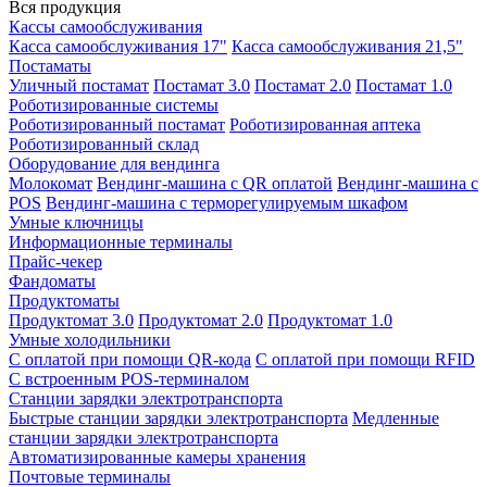
Вся продукция
Кассы самообслуживания
Касса самообслуживания 17"
Касса самообслуживания 21,5"
Постаматы
Уличный постамат
Постамат 3.0
Постамат 2.0
Постамат 1.0
Роботизированные системы
Роботизированный постамат
Роботизированная аптека
Роботизированный склад
Оборудование для вендинга
Молокомат
Вендинг-машина с QR оплатой
Вендинг-машина с
POS
Вендинг-машина с терморегулируемым шкафом
Умные ключницы
Информационные терминалы
Прайс-чекер
Фандоматы
Продуктоматы
Продуктомат 3.0
Продуктомат 2.0
Продуктомат 1.0
Умные холодильники
С оплатой при помощи QR-кода
С оплатой при помощи RFID
С встроенным POS-терминалом
Станции зарядки электротранспорта
Быстрые станции зарядки электротранспорта
Медленные
станции зарядки электротранспорта
Автоматизированные камеры хранения
Почтовые терминалы