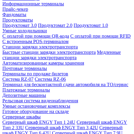
Информационные терминалы
Прайс-чекер
Фандоматы
Продуктоматы
Продуктомат 3.0
Продуктомат 2.0
Продуктомат 1.0
Умные холодильники
С оплатой при помощи QR-кода
С оплатой при помощи RFID
С встроенным POS-терминалом
Станции зарядки электротранспорта
Быстрые станции зарядки электротранспорта
Медленные
станции зарядки электротранспорта
Автоматизированные камеры хранения
Почтовые терминалы
Терминалы по продаже билетов
Система RZ-07
Система RZ-06
Терминал для бесконтактной сдачи автомобиля на ТО/сервис
Платежные терминалы
Депозитные машины
Рельсовая система видеонаблюдения
Умные остановочные комплексы
Готовое оборудование на складе
Серверные шкафы
Серверный шкаф ENGY Тип 1 24U
Серверный шкаф ENGY
Тип 2 33U
Серверный шкаф ENGY Тип 3 42U
Серверный
шкаф ENGY Тип 6 42U
Серверный шкаф ENGY Тип 7 9U