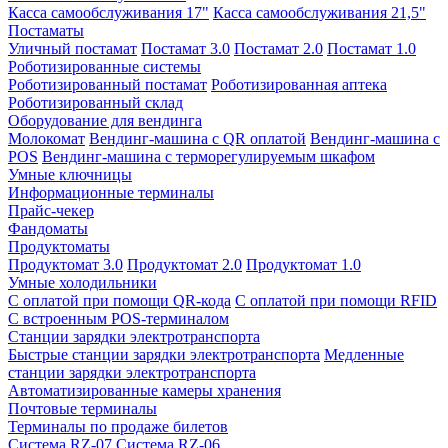
Касса самообслуживания 17"
Касса самообслуживания 21,5"
Постаматы
Уличный постамат
Постамат 3.0
Постамат 2.0
Постамат 1.0
Роботизированные системы
Роботизированный постамат
Роботизированная аптека
Роботизированный склад
Оборудование для вендинга
Молокомат
Вендинг-машина с QR оплатой
Вендинг-машина с
POS
Вендинг-машина с терморегулируемым шкафом
Умные ключницы
Информационные терминалы
Прайс-чекер
Фандоматы
Продуктоматы
Продуктомат 3.0
Продуктомат 2.0
Продуктомат 1.0
Умные холодильники
С оплатой при помощи QR-кода
С оплатой при помощи RFID
С встроенным POS-терминалом
Станции зарядки электротранспорта
Быстрые станции зарядки электротранспорта
Медленные
станции зарядки электротранспорта
Автоматизированные камеры хранения
Почтовые терминалы
Терминалы по продаже билетов
Система RZ-07
Система RZ-06