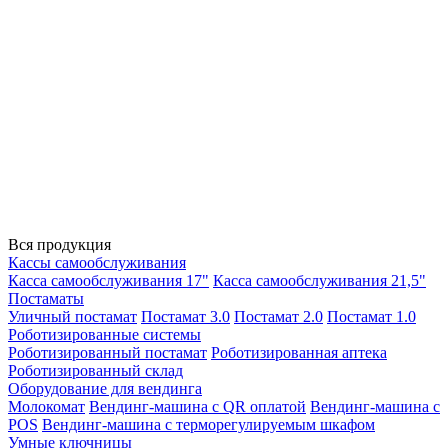
Вся продукция
Кассы самообслуживания
Касса самообслуживания 17"
Касса самообслуживания 21,5"
Постаматы
Уличный постамат
Постамат 3.0
Постамат 2.0
Постамат 1.0
Роботизированные системы
Роботизированный постамат
Роботизированная аптека
Роботизированный склад
Оборудование для вендинга
Молокомат
Вендинг-машина с QR оплатой
Вендинг-машина с
POS
Вендинг-машина с терморегулируемым шкафом
Умные ключницы