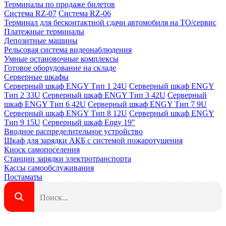
Терминалы по продаже билетов
Система RZ-07
Система RZ-06
Терминал для бесконтактной сдачи автомобиля на ТО/сервис
Платежные терминалы
Депозитные машины
Рельсовая система видеонаблюдения
Умные остановочные комплексы
Готовое оборудование на складе
Серверные шкафы
Серверный шкаф ENGY Тип 1 24U
Серверный шкаф ENGY
Тип 2 33U
Серверный шкаф ENGY Тип 3 42U
Серверный
шкаф ENGY Тип 6 42U
Серверный шкаф ENGY Тип 7 9U
Серверный шкаф ENGY Тип 8 12U
Серверный шкаф ENGY
Тип 9 15U
Серверный шкаф Engy 19″
Вводное распределительное устройство
Шкаф для зарядки АКБ с системой пожаротушения
Киоск самопоселения
Станции зарядки электротранспорта
Кассы самообслуживания
Постаматы