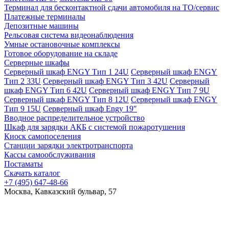
Терминал для бесконтактной сдачи автомобиля на ТО/сервис
Платежные терминалы
Депозитные машины
Рельсовая система видеонаблюдения
Умные остановочные комплексы
Готовое оборудование на складе
Серверные шкафы
Серверный шкаф ENGY Тип 1 24U
Серверный шкаф ENGY
Тип 2 33U
Серверный шкаф ENGY Тип 3 42U
Серверный
шкаф ENGY Тип 6 42U
Серверный шкаф ENGY Тип 7 9U
Серверный шкаф ENGY Тип 8 12U
Серверный шкаф ENGY
Тип 9 15U
Серверный шкаф Engy 19″
Вводное распределительное устройство
Шкаф для зарядки АКБ с системой пожаротушения
Киоск самопоселения
Станции зарядки электротранспорта
Кассы самообслуживания
Постаматы
Скачать каталог
+7 (495) 647-48-66
Москва, Кавказский бульвар, 57