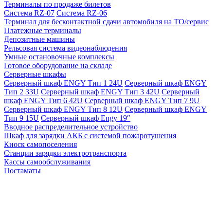
Терминалы по продаже билетов
Система RZ-07
Система RZ-06
Терминал для бесконтактной сдачи автомобиля на ТО/сервис
Платежные терминалы
Депозитные машины
Рельсовая система видеонаблюдения
Умные остановочные комплексы
Готовое оборудование на складе
Серверные шкафы
Серверный шкаф ENGY Тип 1 24U
Серверный шкаф ENGY
Тип 2 33U
Серверный шкаф ENGY Тип 3 42U
Серверный
шкаф ENGY Тип 6 42U
Серверный шкаф ENGY Тип 7 9U
Серверный шкаф ENGY Тип 8 12U
Серверный шкаф ENGY
Тип 9 15U
Серверный шкаф Engy 19″
Вводное распределительное устройство
Шкаф для зарядки АКБ с системой пожаротушения
Киоск самопоселения
Станции зарядки электротранспорта
Кассы самообслуживания
Постаматы