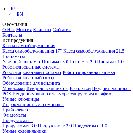
RU
EN
О компании
О Нас
Миссия
Клиенты
События
Контакты
Вся продукция
Кассы самообслуживания
Касса самообслуживания 17"
Касса самообслуживания 21,5"
Постаматы
Уличный постамат
Постамат 3.0
Постамат 2.0
Постамат 1.0
Роботизированные системы
Роботизированный постамат
Роботизированная аптека
Роботизированный склад
Оборудование для вендинга
Молокомат
Вендинг-машина с QR оплатой
Вендинг-машина с
POS
Вендинг-машина с терморегулируемым шкафом
Умные ключницы
Информационные терминалы
Прайс-чекер
Фандоматы
Продуктоматы
Продуктомат 3.0
Продуктомат 2.0
Продуктомат 1.0
Умные холодильники