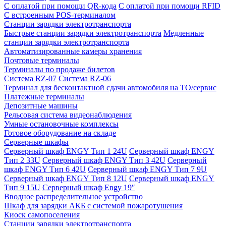
С оплатой при помощи QR-кода
С оплатой при помощи RFID
С встроенным POS-терминалом
Станции зарядки электротранспорта
Быстрые станции зарядки электротранспорта
Медленные
станции зарядки электротранспорта
Автоматизированные камеры хранения
Почтовые терминалы
Терминалы по продаже билетов
Система RZ-07
Система RZ-06
Терминал для бесконтактной сдачи автомобиля на ТО/сервис
Платежные терминалы
Депозитные машины
Рельсовая система видеонаблюдения
Умные остановочные комплексы
Готовое оборудование на складе
Серверные шкафы
Серверный шкаф ENGY Тип 1 24U
Серверный шкаф ENGY
Тип 2 33U
Серверный шкаф ENGY Тип 3 42U
Серверный
шкаф ENGY Тип 6 42U
Серверный шкаф ENGY Тип 7 9U
Серверный шкаф ENGY Тип 8 12U
Серверный шкаф ENGY
Тип 9 15U
Серверный шкаф Engy 19″
Вводное распределительное устройство
Шкаф для зарядки АКБ с системой пожаротушения
Киоск самопоселения
Станции зарядки электротранспорта