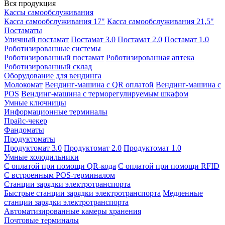
Вся продукция
Кассы самообслуживания
Касса самообслуживания 17"
Касса самообслуживания 21,5"
Постаматы
Уличный постамат
Постамат 3.0
Постамат 2.0
Постамат 1.0
Роботизированные системы
Роботизированный постамат
Роботизированная аптека
Роботизированный склад
Оборудование для вендинга
Молокомат
Вендинг-машина с QR оплатой
Вендинг-машина с
POS
Вендинг-машина с терморегулируемым шкафом
Умные ключницы
Информационные терминалы
Прайс-чекер
Фандоматы
Продуктоматы
Продуктомат 3.0
Продуктомат 2.0
Продуктомат 1.0
Умные холодильники
С оплатой при помощи QR-кода
С оплатой при помощи RFID
С встроенным POS-терминалом
Станции зарядки электротранспорта
Быстрые станции зарядки электротранспорта
Медленные
станции зарядки электротранспорта
Автоматизированные камеры хранения
Почтовые терминалы