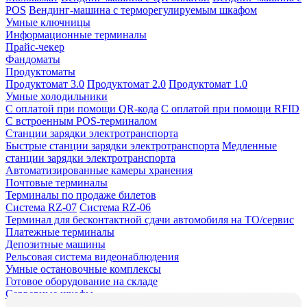
POS
Вендинг-машина с терморегулируемым шкафом
Умные ключницы
Информационные терминалы
Прайс-чекер
Фандоматы
Продуктоматы
Продуктомат 3.0
Продуктомат 2.0
Продуктомат 1.0
Умные холодильники
С оплатой при помощи QR-кода
С оплатой при помощи RFID
С встроенным POS-терминалом
Станции зарядки электротранспорта
Быстрые станции зарядки электротранспорта
Медленные
станции зарядки электротранспорта
Автоматизированные камеры хранения
Почтовые терминалы
Терминалы по продаже билетов
Система RZ-07
Система RZ-06
Терминал для бесконтактной сдачи автомобиля на ТО/сервис
Платежные терминалы
Депозитные машины
Рельсовая система видеонаблюдения
Умные остановочные комплексы
Готовое оборудование на складе
Серверные шкафы
Серверный шкаф ENGY Тип 1 24U
Серверный шкаф ENGY