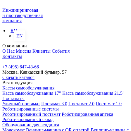
Инжиниринговая
и производственная
компания
RU
EN
О компании
О Нас
Миссия
Клиенты
События
Контакты
+7 (495) 647-48-66
Москва, Кавказский бульвар, 57
Скачать каталог
Вся продукция
Кассы самообслуживания
Касса самообслуживания 17"
Касса самообслуживания 21,5"
Постаматы
Уличный постамат
Постамат 3.0
Постамат 2.0
Постамат 1.0
Роботизированные системы
Роботизированный постамат
Роботизированная аптека
Роботизированный склад
Оборудование для вендинга
Молокомат
Вендинг-машина с QR оплатой
Вендинг-машина с