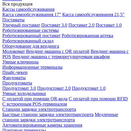
Вся продукция
Кассы самообслуживания
Касса самообслуживания 17"
Касса самообслуживания 21,5"
Постаматы
Уличный постамат
Постамат 3.0
Постамат 2.0
Постамат 1.0
Роботизированные системы
Роботизированный постамат
Роботизированная аптека
Роботизированный склад
Оборудование для вендинга
Молокомат
Вендинг-машина с QR оплатой
Вендинг-машина с
POS
Вендинг-машина с терморегулируемым шкафом
Умные ключницы
Информационные терминалы
Прайс-чекер
Фандоматы
Продуктоматы
Продуктомат 3.0
Продуктомат 2.0
Продуктомат 1.0
Умные холодильники
С оплатой при помощи QR-кода
С оплатой при помощи RFID
С встроенным POS-терминалом
Станции зарядки электротранспорта
Быстрые станции зарядки электротранспорта
Медленные
станции зарядки электротранспорта
Автоматизированные камеры хранения
Почтовые терминалы