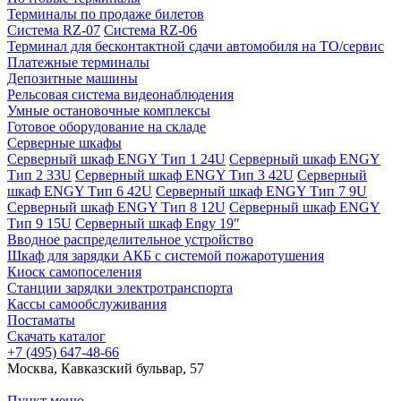
Терминалы по продаже билетов
Система RZ-07
Система RZ-06
Терминал для бесконтактной сдачи автомобиля на ТО/сервис
Платежные терминалы
Депозитные машины
Рельсовая система видеонаблюдения
Умные остановочные комплексы
Готовое оборудование на складе
Серверные шкафы
Серверный шкаф ENGY Тип 1 24U
Серверный шкаф ENGY
Тип 2 33U
Серверный шкаф ENGY Тип 3 42U
Серверный
шкаф ENGY Тип 6 42U
Серверный шкаф ENGY Тип 7 9U
Серверный шкаф ENGY Тип 8 12U
Серверный шкаф ENGY
Тип 9 15U
Серверный шкаф Engy 19″
Вводное распределительное устройство
Шкаф для зарядки АКБ с системой пожаротушения
Киоск самопоселения
Станции зарядки электротранспорта
Кассы самообслуживания
Постаматы
Скачать каталог
+7 (495) 647-48-66
Москва, Кавказский бульвар, 57
Пункт меню